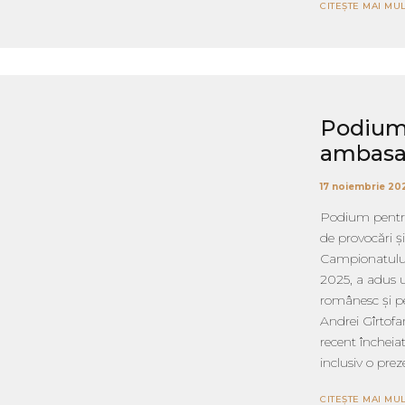
CITEȘTE MAI MUL
Podium 
ambasad
17 noiembrie 20
Podium pentru 
de provocări ș
Campionatului 
2025, a adus 
românesc și pe
Andrei Gîrtof
recent încheiat
inclusiv o pre
CITEȘTE MAI MUL