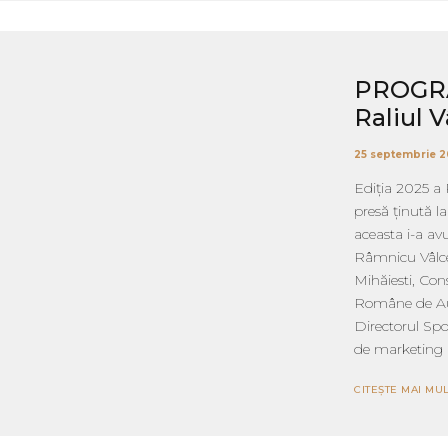
PROGRAM
Raliul V
25 septembrie 
Ediția 2025 a 
presă ținută l
aceasta i-a av
Râmnicu Vâlce
Mihăiesti, Con
Române de Au
Directorul Spo
de marketing Nu
CITEȘTE MAI MUL