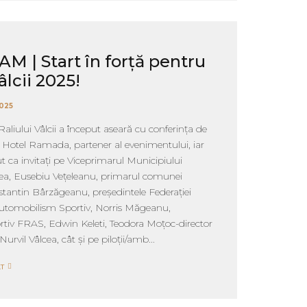
 | Start în forță pentru
âlcii 2025!
2025
Raliului Vâlcii a început aseară cu conferința de
a Hotel Ramada, partener al evenimentului, iar
ut ca invitați pe Viceprimarul Municipiului
a, Eusebiu Vețeleanu, primarul comunei
stantin Bârzăgeanu, președintele Federației
tomobilism Sportiv, Norris Măgeanu,
rtiv FRAS, Edwin Keleti, Teodora Moțoc-director
rvil Vâlcea, cât și pe piloții/amb...
T