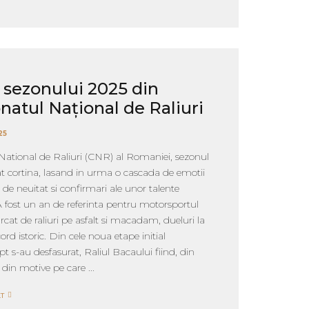
 sezonului 2025 din
atul Național de Raliuri
25
ational de Raliuri (CNR) al Romaniei, sezonul
t cortina, lasand in urma o cascada de emotii
ii de neuitat si confirmari ale unor talente
A fost un an de referinta pentru motorsportul
at de raliuri pe asfalt si macadam, dueluri la
cord istoric. Din cele noua etape initial
t s-au desfasurat, Raliul Bacaului fiind, din
din motive pe care ...
T