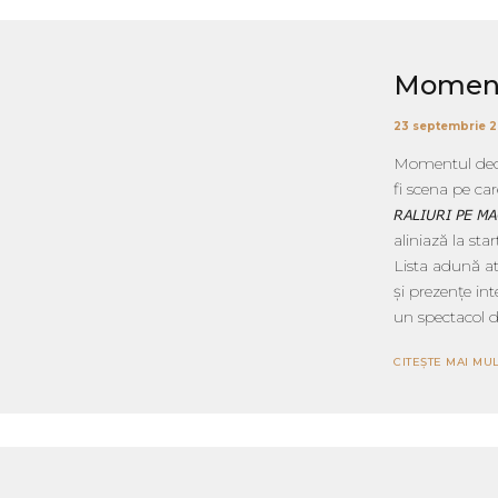
Momentu
23 septembrie 
Momentul decisiv a so
fi scena pe care s
𝘙𝘈𝘓𝘐𝘜𝘙𝘐 𝘗
aliniază la sta
Lista adună at
și prezențe int
un spectacol de 
CITEȘTE MAI MUL