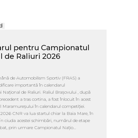
d
rul pentru Campionatul
l de Raliuri 2026
ână de Automobilism Sportiv (FRAS) a
ificare importantă în calendarul
Național de Raliuri. Raliul Brașovului , după
precedent a tras cortina, a fost înlocuit în acest
l Maramureșului în calendarul competiției.
l 2026 CNR va lua startul chiar la Baia Mare, în
În ciuda acestei schimbări, numărul de etape
bat, prin urmare Campionatul Națio...