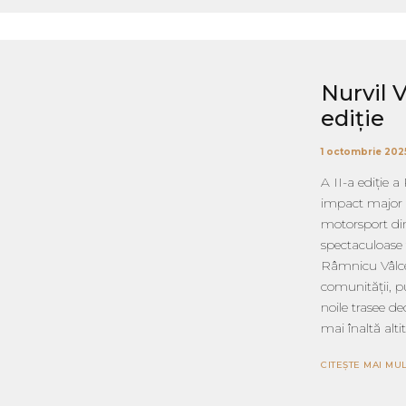
Nurvil V
ediție
1 octombrie 202
A II-a ediție a
impact major a
motorsport din
spectaculoase 
Râmnicu Vâlce
comunității, pu
noile trasee de
mai înaltă alti
CITEȘTE MAI MUL