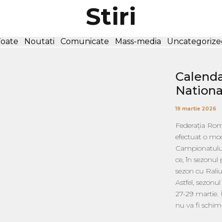
Stiri
Toate
Noutati
Comunicate
Mass-media
Uncategorize
Calenda
Nationa
19 martie 2026
Federația Rom
efectuat o mod
Campionatului 
ce, în sezonul 
sezon cu Raliu
Astfel, sezonu
27-29 martie. 
nu va fi schim