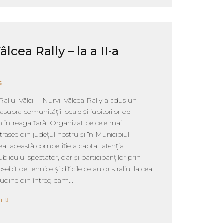
âlcea Rally – la a II-a
5
 Raliul Vâlcii – Nurvil Vâlcea Rally a adus un
supra comunității locale și iubitorilor de
 întreaga țară. Organizat pe cele mai
trasee din județul nostru și în Municipiul
a, această competiție a captat atenția
blicului spectator, dar și participanților prin
osebit de tehnice și dificile ce au dus raliul la cea
tudine din întreg cam...
T