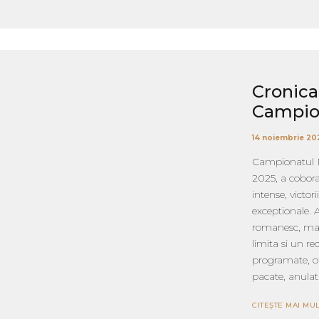
Cronica
Campion
14 noiembrie 20
Campionatul N
2025, a cobora
intense, victor
exceptionale. 
romanesc, marc
limita si un re
programate, op
pacate, anulat 
CITEȘTE MAI MUL