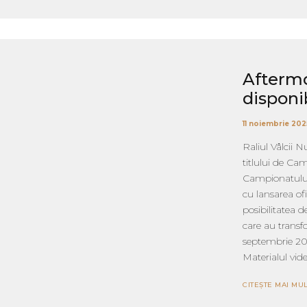
Aftermo
disponi
11 noiembrie 202
Raliul Vâlcii N
titlului de C
Campionatului 
cu lansarea ofi
posibilitatea 
care au transf
septembrie 20
Materialul vide
CITEȘTE MAI MUL