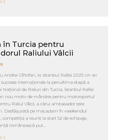
T
în Turcia pentru
orul Raliului Vâlcii
25
Andrei Gîrtofan, la Istanbul Rallisi 2025 Un an
i succese internaționale la penultima etapă a
Național de Raliuri din Turcia, İstanbul Rallisi
un nou motiv de mândrie pentru motorsportul
ntru Raliul Vâlcii, a cărui ambasador este
an. Desfășurată pe macadam în weekendul
, competiția a reunit la start 52 de echipaje,
zență românească put...
T