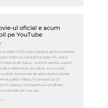
vie-ul oficial e acum
bil pe YouTube
5
urvil, ediția 2025, etapa decisivă pentru stabilirea
ampion Național Absolut/Macadam în cadrul
Național de Raliuri, revine în atenția voastră
cială a Aftermovie-ului oficial. Acum aveți
de a retrăi momentele de adrenalină și emoție
ormat județul Vâlcea, în perioada 25-27
25, în capitala motorsportului românesc.
o surprinde cele mai spe...
T