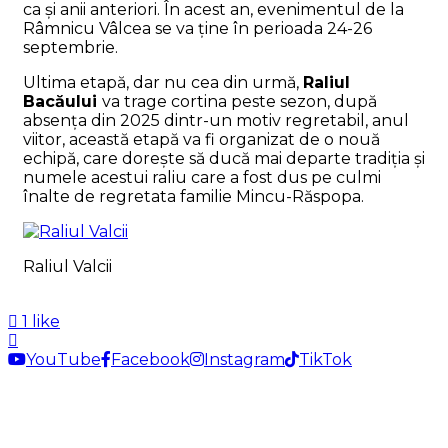
ca și anii anteriori. În acest an, evenimentul de la
Râmnicu Vâlcea se va ține în perioada 24-26
septembrie.
Ultima etapă, dar nu cea din urmă,
Raliul
Bacăului
va trage cortina peste sezon, după
absența din 2025 dintr-un motiv regretabil, anul
viitor, această etapă va fi organizat de o nouă
echipă, care dorește să ducă mai departe tradiția și
numele acestui raliu care a fost dus pe culmi
înalte de regretata familie Mincu-Răspopa.
Raliul Valcii
1 like
YouTube
Facebook
Instagram
TikTok