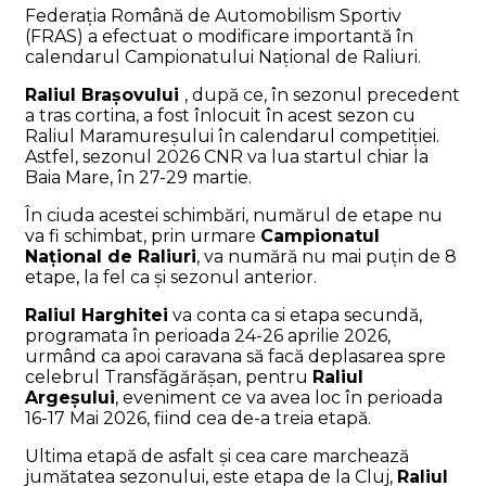
Federația Română de Automobilism Sportiv
(FRAS) a efectuat o modificare importantă în
calendarul Campionatului Național de Raliuri.
Raliul Brașovului
, după ce, în sezonul precedent
a tras cortina, a fost înlocuit în acest sezon cu
Raliul Maramureșului în calendarul competiției.
Astfel, sezonul 2026 CNR va lua startul chiar la
Baia Mare, în 27-29 martie.
În ciuda acestei schimbări, numărul de etape nu
va fi schimbat, prin urmare
Campionatul
Național de Raliuri
, va numără nu mai puțin de 8
etape, la fel ca și sezonul anterior.
Raliul Harghitei
va conta ca si etapa secundă,
programata în perioada 24-26 aprilie 2026,
urmând ca apoi caravana să facă deplasarea spre
celebrul Transfăgărășan, pentru
Raliul
Argeșului
, eveniment ce va avea loc în perioada
16-17 Mai 2026, fiind cea de-a treia etapă.
Ultima etapă de asfalt și cea care marchează
jumătatea sezonului, este etapa de la Cluj,
Raliul