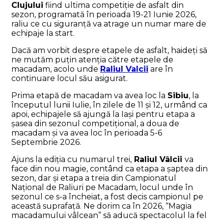
Clujului
fiind ultima competiție de asfalt din
sezon, programată în perioada 19-21 Iunie 2026,
raliu ce cu siguranță va atrage un numar mare de
echipaje la start.
Dacă am vorbit despre etapele de asfalt, haideți să
ne mutăm puțin atenția către etapele de
macadam, acolo unde
Raliul Valcii
are în
continuare locul său asigurat.
Prima etapă de macadam va avea loc la
Sibiu
, la
începutul lunii Iulie, în zilele de 11 și 12, urmând ca
apoi, echipajele să ajungă la Iași pentru etapa a
șasea din sezonul competițional, a doua de
macadam și va avea loc în perioada 5-6
Septembrie 2026.
Ajuns la ediția cu numarul trei,
Raliul Vâlcii
va
face din nou magie, contând ca etapa a șaptea din
sezon, dar și etapa a treia din Campionatul
Național de Raliuri pe Macadam, locul unde în
sezonul ce s-a încheiat, a fost decis campionul pe
această suprafață. Ne dorim ca în 2026, “Magia
macadamului vâlcean” să aducă spectacolul la fel