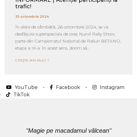
INFORMARE | Atenție participanți la
trafic!
25 octombrie 2024
În data de sâmbătă, 26 octombrie 2024, se va
desfășura superspeciala de oraș Nurvil Rally Show,
parte din Campionatul Național de Raliuri BETANO,
etapa a IX-a. În acest sens, dorim să...
CITEȘTE MAI MULT
YouTube
Facebook
Instagram
TikTok
"Magie pe macadamul vâlcean"