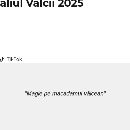
liul Vâlcii 2025
TikTok
"Magie pe macadamul vâlcean"