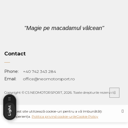
"Magie pe macadamul vâlcean"
Contact
Phone:
+40 742 343 284
Email:
office@neomotorsport.ro
Dark
Dark
Copyright © CS NEOMOTORSPORT, 2026. Toate drepturile rezervate.
Light
Light
Acest site utilizează cookie-uri pentru a vă îmbunătăți
experiența.
Politica privind cookie-urileCookie Policy